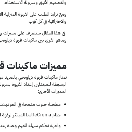
والتصميم الأنيق وسهولة الاستخدام.
ومع تزايد الطلب على القهوة المنزلية 
والاحترافية في كل كوب.
فى هذا المقال سنتعرف على مميزات وعي
وماهو الفرق بين ماكينات قهوة ديلونجي ا
مميزات ماكينات ق
تمتاز ماكينات قهوة ديلونجي بالعديد من ا
البسيطة للمبتدئين إعداد القهوة بسه
المميزات الأخرى:
مطحنة حبوب مدمجة في الموديلات ا
نظام LatteCrema المبتكر لرغوة الحليب المميزة، مما يتيح تحضير مشروبات الكابتشينو واللاتيه بكريما غنية.
واجهة تحكم سهلة الفهم وعدة إعدا