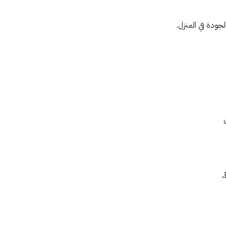
جودة في المنزل.
والمواصفات. بالإضافة إلى ما سبق، يوجد طرازات لتحضير قهوة أمريكية (قهوة فلت/دريب) مثل ديلونجي BCO420،