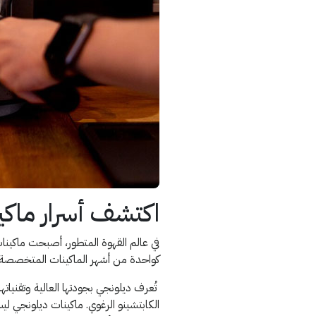
اكتشف أسرار ماكي
في عالم القهوة المتطور، أصبحت ماكين
كواحدة من أشهر الماكينات المتخصصة ف
تُعرف ديلونجي بجودتها العالية وتقنياته
الكابتشينو الرغوي. ماكينات ديلونجي 