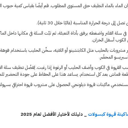
 الماء بالماء النظيف حتى المستوى المطلوب. قم أيضًا بقياس كمية حبوب ال
 إلى درجة الحرارة المناسبة (غالبًا خلال 30 ثانية).
 سلة الفلتر واضغطه برفق بأداة التعبئة، ثم ثبِّت السلة في مكانها داخل الما
الكوب أسفل الخزان.
 مشروبات بالحليب مثل الكابتشينو أو اللاتيه، سخِّن الحليب باستخدام فوهة 
سبريسو المحضّر.
 صب القهوة في الكوب وأضف الحليب أو الرغوة إذا رغبت. يُفضّل تنظيف سلة الفلتر
قطعة قماش بعد كل استخدام. يساعد هذا على الحفاظ على جودة التحضير للمر
لمستخدمي ماكينات قهوة ديلونجي الحصول على مشروب قهوة احترافي بسهولة
كينة قهوة كبسولات
_ دليلك لأختيار الأفضل لعام 2025