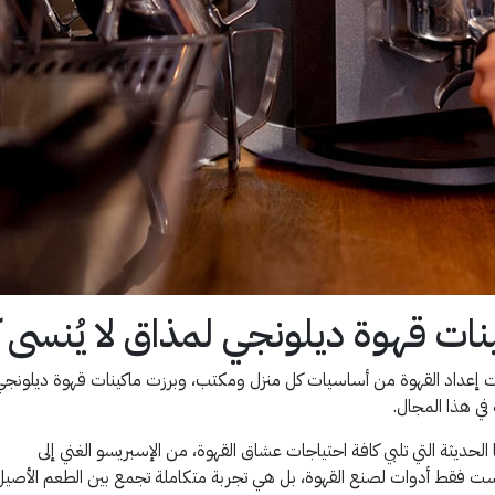
نات قهوة ديلونجي لمذاق لا يُنسى 
ات إعداد القهوة من أساسيات كل منزل ومكتب، وبرزت ماكينات قهوة ديلونجي
ي هذا المجال.
ا الحديثة التي تلبي كافة احتياجات عشاق القهوة، من الإسبريسو الغني إلى
ليست فقط أدوات لصنع القهوة، بل هي تجربة متكاملة تجمع بين الطعم الأصيل