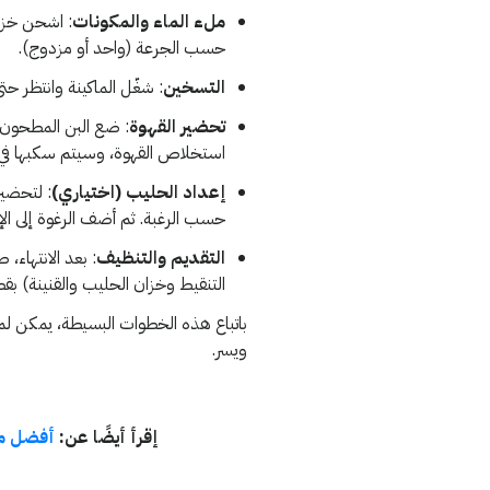
ملء الماء والمكونات
: اشحن خزان
حسب الجرعة (واحد أو مزدوج).
التسخين
: شغّل الماكينة وانتظر حتى تصل
تحضير القهوة
: ضع البن المطحون في
استخلاص القهوة، وسيتم سكبها في 
إعداد الحليب (اختياري)
: لتحضير
حسب الرغبة. ثم أضف الرغوة إلى الإ
التقديم والتنظيف
: بعد الانتهاء،
التنقيط وخزان الحليب والقنينة) ب
باتباع هذه الخطوات البسيطة، يمكن 
ويسر.
إقرأ أيضًا عن:
أفضل ما