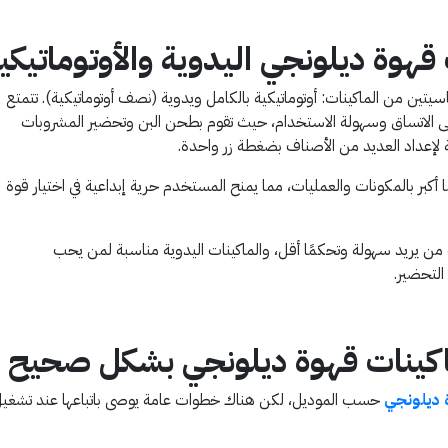
قهوة ديلونجي اليدوية والأوتوماتيكي
يتين من الماكينات: أوتوماتيكية بالكامل ويدوية (نصف أوتوماتيكية). تتمتع
 على الاتساق وسهولة الاستخدام، حيث تقوم بطحن البن وتحضير المشروبات
 لإعداد العديد من الأصناف بضغطة زر واحدة.
مًا أكبر بالمكونات والعمليات، مما يمنح المستخدم حرية إبداعية في اختيار قوة
ب من يريد سهولة وتحكمًا أقل، والماكينات اليدوية مناسبة لمن يحب
لتحضير.
اكينات قهوة ديلونجي بشكل صحيح
 ديلونجي
حسب الموديل، لكن هناك خطوات عامة يوصى باتباعها عند تشغي