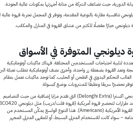
نة الدورية، حيث تضاعف الشركة من متانة أجهزتها بمكونات عالية الجودة.
نجي تنافسية مقارنة بالنوعية المقدمة، وتوفر في المجمل تجربة قهوة عالية ال
ديلونجي خيارًا مفضلًا للكثير من عشاق القهوة في المنازل والمكاتب.
 ديلونجي المتوفرة في الأسواق
ددة لتلبية احتياجات المستخدمين المختلفة. فهناك ماكينات أوتوماتيكية
 وتعد القهوة بضغطة زر واحدة، وأخرى نصف أوتوماتيكية تتطلب تعبئة البن
لغالب التحكم اليدوي في الطحن أو الحليب. كما توجد ماكينات تعمل بنظام
فر تحضيرًا سريعًا ونظيفًا للمشروبات بوضع كبسولة.
من النماذج الشهيرة أيضًا ماكينات لديلونجي اكسترا (Delonghi Extra) التي تقدم مزايا إضافية من حيث التصاميم
وهي مناسبة لإعداد الإسبريسو وكذلك القهوة الأمريكية (Americano). هذا التنوع الواسع يمكِّن المستخدم من
دامه – سواء كانت للاستخدام المنزلي البسيط، أو للمقهى المنزلي المجهز