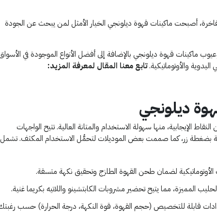
الفاخرة، أصبحت ماكينات قهوة ديلونجي الخيار الأمثل لمن يبحث عن الجودة
وب ماكينات قهوة ديلونجي بالإضافة إلى أفضل الأنواع الموجودة في الأسواق
ليدوية والأوتوماتيكية.
تابع معنا المقال لمعرفة المزيد:
هوة ديلونجي
لنقاط الإيجابية، منها سهولة الاستخدام والمتانة العالية. تتيح الواجهات
ولة بضغطة زر، كما صممت بعض الموديلات لتحمُّل الاستخدام المكثف. تشمل
لأوتوماتيكية لضمان طحن القهوة الطازج وتحقيق نكهة متسقة.
دات قابلة للتخصيص (حجم القهوة، قوة النكهة، درجة الحرارة) حسب رغبتك