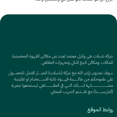
شركة باسلات هي وكيل معتمد لعـدد من مكائـن القهـوة المخصصة
للمكاتب ومكائن البيع الذاتي وتجهيزات المقاهي
سوف تجدون بإذن الله مع شركة (باسلات) الخيــــــار الامثل للحصــــول
على طموحكـم مـن ماكـــــــينة قهــــــوة ذاتية الاســــــتخدام او تقليدية
مشــــــــــــــــــــــــــــــابهة لتــــــــلك التـــي في المقـــــــــــــــاهي ليستمتعوا بتجربة
(الباريســــــــتا) مع تقـــــديم التدريب المجاني.
روابط الموقع