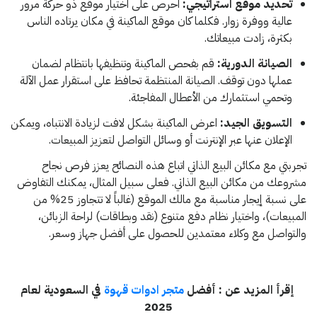
تحديد موقع استراتيجي:
احرص على اختيار موقع ذو حركة مرور
عالية ووفرة زوار. فكلما كان موقع الماكينة في مكان يرتاده الناس
بكثرة، زادت مبيعاتك.
الصيانة الدورية:
قم بفحص الماكينة وتنظيفها بانتظام لضمان
عملها دون توقف. الصيانة المنتظمة تحافظ على استقرار عمل الآلة
وتحمي استثمارك من الأعطال المفاجئة.
التسويق الجيد:
اعرض الماكينة بشكل لافت لزيادة الانتباه، ويمكن
الإعلان عنها عبر الإنترنت أو وسائل التواصل لتعزيز المبيعات.
تجربتي مع مكائن البيع الذاتي اتباع هذه النصائح يعزز فرص نجاح
مشروعك من مكائن البيع الذاتي. فعلى سبيل المثال، يمكنك التفاوض
على نسبة إيجار مناسبة مع مالك الموقع (غالباً لا تتجاوز 25% من
المبيعات)، واختيار نظام دفع متنوع (نقد وبطاقات) لراحة الزبائن،
والتواصل مع وكلاء معتمدين للحصول على أفضل جهاز وسعر.
إقرأ المزيد عن : أفضل
متجر ادوات قهوة
في السعودية لعام
2025