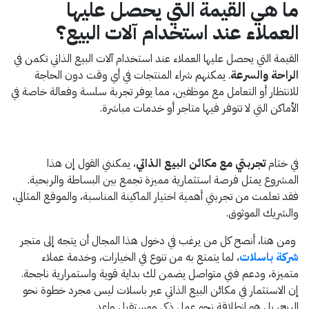
ما هي القيمة التي يحصل عليها
العملاء عند استخدام آلات البيع؟
القيمة التي يحصل عليها العملاء عند استخدام آلات البيع الذاتي تكمن في
الراحة والسرعة
. يمكنهم شراء المنتجات في أي وقت دون الحاجة
للانتظار أو التعامل مع موظفين، مما يوفر تجربة سلسة وفعالة خاصة في
الأماكن التي لا تتوفر فيها متاجر أو خدمات مباشرة.
في ختام
تجربتي مع مكائن البيع الذاتي
، يمكنني القول إن هذا
المشروع يمثل فرصة استثمارية مميزة تجمع بين البساطة والربحية.
فقد تعلمت من تجربتي أهمية اختيار الماكينة المناسبة، والموقع المثالي،
والشريك الموثوق.
ومن هنا، أنصح كل من يرغب في دخول هذا المجال أن يتجه إلى متجر
شركة باسلات
، لما يتمتع به من تنوع في الخيارات، وخدمة عملاء
متميزة، ودعم فني متواصل يضمن لك بداية قوية واستمرارية ناجحة.
إن الاستثمار في مكائن البيع الذاتي عبر باسلات ليس مجرد خطوة نحو
الربح، بل هو انطلاقة نحو عمل ذكي ومستقبل واعد.