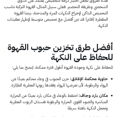
هذه الفروق تجعل اختيار درجة التحميص يعتمد على الذوق
الشخصي وطريقة التحضير. فعلى سبيل المثال، القهوة التركية تناسب
التحميص الداكن لإخراج النكهات المرة والمدخنة، بينما القهوة
المقطرة (فلتر) قد تبرز أفضل مع تحميص متوسط لإظهار تعقيدات
النكهة.
أفضل طرق تخزين حبوب القهوة
للحفاظ على النكهة
للحفاظ على نكهة وجودة القهوة أطول فترة ممكنة، يُنصح بما يلي:
حاوية محكمة الإغلاق:
خزن الحبوب في وعاء محكم بعيدًا عن
الهواء والرطوبة، لأن تعرضها للهواء يفقدها زيوتها العطرية الطيّارة.
مكان بارد وجاف:
احتفظ بالوعاء في مكان بارد بعيدًا عن الحرارة
المباشرة والضوء القوي. الحرارة والرطوبة تفسدان الزيوت العطرية
وتجعل النكهة باهتة سريعًا.