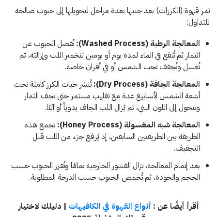
تمر قهوة (الكرزات) بعد جنيها بعدة مراحل لتحويلها إلى حبوب صالحة
للتداول:
المعالجة الرطبة (Washed Process):
تُفصل الحبوب عن
الثمار ثم تُنقع في الماء لمدة يوم أو يومين لتخمير اللب وإزالته، ثم
تُغسل وتُجفف تحت الشمس أو في أفران خاصة.
المعالجة الجافة (Dry Process):
تُنشر حبات الكرز كاملة تحت
أشعة الشمس لأسابيع عدة مع تقليب مستمر حتى تجف الثمار
وتتحول إلى اللون البني، ثم يُزال اللب الجاف يدوياً أو آليًا.
المعالجة شبه المغسولة (Honey Process):
تجمع هذه
الطريقة بين الطريقتين السابقين، إذ يُرفع جزء من اللب قبل
التجفيف.
بعد إتمام المعالجة، تزال القشور الخارجية تمامًا وتُفرز الحبوب حسب
الحجم والجودة، ثم تُحمص الحبوب حسب الدرجة المطلوبة.
أقرأ أيضًا عن :
أنواع القهوة في الكافيهات
| دليلك لاختيار