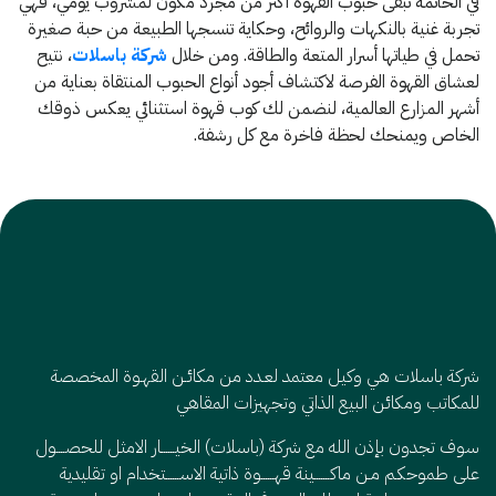
في الخاتمة تبقى حبوب القهوة أكثر من مجرد مكون لمشروب يومي، فهي
تجربة غنية بالنكهات والروائح، وحكاية تنسجها الطبيعة من حبة صغيرة
تحمل في طياتها أسرار المتعة والطاقة. ومن خلال
شركة باسلات
، نتيح
لعشاق القهوة الفرصة لاكتشاف أجود أنواع الحبوب المنتقاة بعناية من
أشهر المزارع العالمية، لنضمن لك كوب قهوة استثنائي يعكس ذوقك
الخاص ويمنحك لحظة فاخرة مع كل رشفة.
شركة باسلات هي وكيل معتمد لعـدد من مكائـن القهـوة المخصصة
للمكاتب ومكائن البيع الذاتي وتجهيزات المقاهي
سوف تجدون بإذن الله مع شركة (باسلات) الخيــــــار الامثل للحصــــول
على طموحكـم مـن ماكـــــــينة قهــــــوة ذاتية الاســــــتخدام او تقليدية