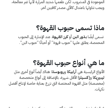
الموجودة في المشروب. لكن طعمها شديد المرارة لأنها غير معالجة،
ويجب تناولها باعتدال كالأتي مصدر كافيين آخر.
ماذا تسمى حبوب القهوة؟
تسمى أيضًا
بذور البن
أو
كرز القهوة
. عند الإشارة إلى الحبوب
المحمصة، يطلق عليها “حبوب قهوة” أو أحيانًا “حبوب البن”.
ما هي أنواع حبوب القهوة؟
الأنواع الرئيسية هي
أرابيكا
و
روبوستا
. هناك أيضاً أنوع أخرى مثل
ليبيرِيكا
و
إكسيلزا
الأقل شهرة، بالإضافة إلى أنواع متخصصة
(مخصصة) مثل القهوة المختصة التي تزرع بعناية خاصة لإنتاج أفضل
نكهات.