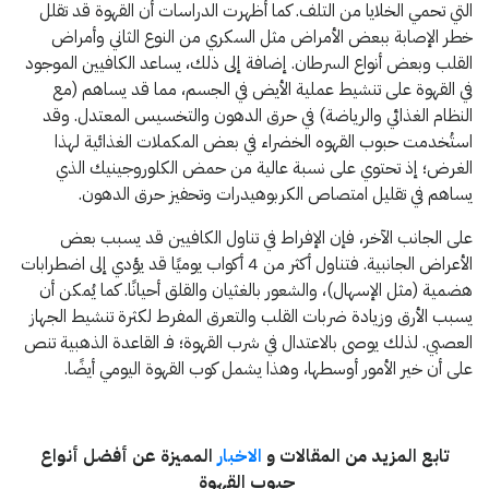
التي تحمي الخلايا من التلف. كما أظهرت الدراسات أن القهوة قد تقلل
خطر الإصابة ببعض الأمراض مثل السكري من النوع الثاني وأمراض
القلب وبعض أنواع السرطان. إضافة إلى ذلك، يساعد الكافيين الموجود
في القهوة على تنشيط عملية الأيض في الجسم، مما قد يساهم (مع
النظام الغذائي والرياضة) في حرق الدهون والتخسيس المعتدل. وقد
استُخدمت حبوب القهوه الخضراء في بعض المكملات الغذائية لهذا
الغرض؛ إذ تحتوي على نسبة عالية من حمض الكلوروجينيك الذي
يساهم في تقليل امتصاص الكربوهيدرات وتحفيز حرق الدهون.
على الجانب الآخر، فإن الإفراط في تناول الكافيين قد يسبب بعض
الأعراض الجانبية. فتناول أكثر من 4 أكواب يوميًا قد يؤدي إلى اضطرابات
هضمية (مثل الإسهال)، والشعور بالغثيان والقلق أحيانًا. كما يُمكن أن
يسبب الأرق وزيادة ضربات القلب والتعرق المفرط لكثرة تنشيط الجهاز
العصبي. لذلك يوصى بالاعتدال في شرب القهوة؛ فـ القاعدة الذهبية تنص
على أن خير الأمور أوسطها، وهذا يشمل كوب القهوة اليومي أيضًا.
تابع المزيد من المقالات و
الاخبار
المميزة عن أفضل أنواع
حبوب القهوة