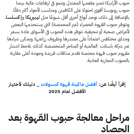
حبوب الأرابيكا تتميز بطعمها المعتدل وتنمو في ارتفاعات عالية بينما
حبوب روبوستا أقوى احتواءً على الكافيين ومناسب لأجواء أكثر دفئًا.
بالإضافة إلى ذلك، توجد أنواع أخرى أقل شيوعًا مثل
ليبيرِيكا
و
إكسلسا
،
وتتوفر حبوب القهوة الخضراء (غير المحمصة) التي يستخدمها البعض
لأغراض صحية أو تنحيفية. تتوفر هذه الحبوب في الأسواق عادة بسعر
ومذاق مختلفين اعتماداً على مصدرها وظروف زراعتها؛ ويمكن شراءها
عبر شركة باسلات العالمية أو المتاجر المتخصصة. كذلك نلاحظ انتشار
مفهوم حبوب قهوة مختصة تقدم مذاقات فريدة وجودة أعلى مقارنة
بالحبوب التجارية العادية.
إقرأ أيضًا عن:
أفضل ماكينة قهوة كبسولات
_ دليلك لأختيار
الأفضل لعام 2025
مراحل معالجة حبوب القهوة بعد
الحصاد