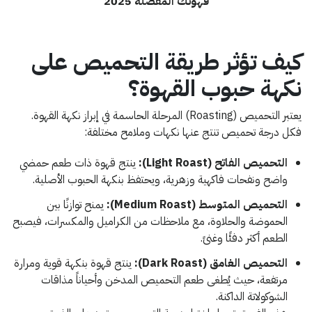
قهوتك المفضلة 2025
كيف تؤثر طريقة التحميص على
نكهة حبوب القهوة؟
يعتبر التحميص (Roasting) المرحلة الحاسمة في إبراز نكهة القهوة.
فكل درجة تحميص تنتج عنها نكهات وملامح مختلفة:
التحميص الفاتح (Light Roast):
ينتج قهوة ذات طعم حمضي
واضح ونفحات فاكهية وزهرية، ويحتفظ بنكهة الحبوب الأصلية.
التحميص المتوسط (Medium Roast):
يمنح توازنًا بين
الحموضة والحلاوة، مع ملاحظات من الكراميل والمكسرات، فيصبح
الطعم أكثر دفئًا وغنىً.
التحميص الغامق (Dark Roast):
ينتج قهوة بنكهة قوية ومرارة
مرتفعة، حيث يُطغى طعم التحميص المدخن وأحياناً مذاقات
الشوكولاتة الداكنة.