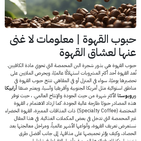
حبوب القهوة | معلومات لا غنى
عنها لعشاق القهوة
حبوب القهوة هي بذور شجرة البن المحمصة التي تحوي مادة الكافيين.
تُعد القهوة أحد أكثر المشروبات استهلاكًا عالميًا، ويحرص الملايين على
تحضيرها يوميًا، سواء في المنزل أو في المقاهي. تنتج حبوب القهوة في
مناطق استوائية مثل أمريكا الجنوبية وأفريقيا وآسيا، ويعتبر صنفا
أرابيكا
و
روبوستا
الأكثر شهرة من حيث الجودة والإنتاج العالمي. ، حيث توفر
هذه المصادر حبوبًا طازجة عالية الجودة. كما ازداد الاهتمام بـ القهوة
المختصة (Specialty Coffee) ذات المذاقات المميزة، القهوة الخضراء
غير المحمصة التي تدخل في بعض المكملات الغذائية. في هذا المقال
نستعرض تعريف القهوة، وأنواعها الأشهر عالمياً، ومراحل معالجتها بعد
الحصاد، وكيف يؤثر تحميصها على مذاقها، إلى جانب أفضل طرق