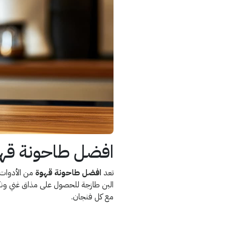
افضل طاحونة قهوة |
تعد
افضل طاحونة قهوة
من الأدوات 
البن طازجة للحصول على مذاق غني ونكه
مع كل فنجان.