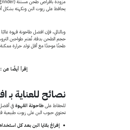
يحافظ على زيوت البن ونكهته بشكل 
وبالتالي، فإن افضل طاحونة قهوة غالب
حجم الطحن بدقة. تُعتبر طواحين التروس
طحنًا موحدًا مع أقل تولد حرارة ممكنة 
إقرأ أيضًا عن 
نصائح للعناية بـ 
للحفاظ على
طاحونة القهوة
في أفضل ح
تحتوي حبوب البن على زيوت طبيعية قد تت
إفراغ بقايا البن بعد كل استخدام