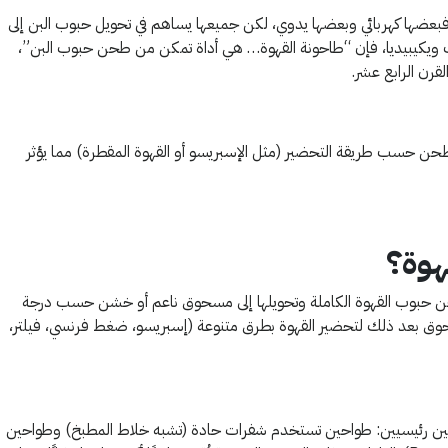
فبعضها كهربائي وبعضها يدوي، لكن جميعها يساهم في تحويل حبوب البن إلى
يكيبيديا، فإن “طاحونة القهوة… هي أداة تمكن من طحن حبوب البن”،
لقرن الرابع عشر.
طحن حسب طريقة التحضير (مثل الإسبريسو أو القهوة المقطرة) مما يؤثر
هوة؟
حبوب القهوة الكاملة وتحويلها إلى مسحوق ناعم أو خشن حسب درجة
وق بعد ذلك لتحضير القهوة بطرق متنوعة (إسبريسو، ضغط فرنسي، فيلتر،
نوعين رئيسيين: طواحين تستخدم شفرات حادة (تشبه خلاط المطبخ) وطواحين