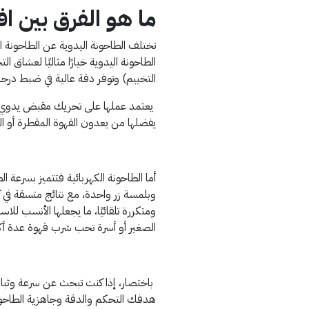
ما هو الفرق بين ا
تختلف الطاحونة اليدوية عن الطاحونة الك
الطاحونة اليدوية خيارًا مثاليًا لعشاق
التخييم) وتوفر دقة عالية في ضبط درج
يعتمد عملها على تحريك مقبض يدوي لطحن 
يفضلها من يعدون القهوة المقطرة أو ال
أما الطاحونة الكهربائية فتتميز بسرع
وبلمسة زر واحدة، مع نتائج متسقة في ك
ومتكررة تلقائيًا، ما يجعلها الأنسب لل
الصغير أو أسرة تحب شرب قهوة عدة أك
باختصار، إذا كنت تبحث عن سرعة وثبات 
هدفك التحكم والدقة وجاهزية الطاحونة 