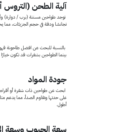
آلية الطحن (التروس أ
توجد طواحين مسننة (برب / دوارة) وأخر
تجانسًا ودقة في حجم الجزيئات، مما 
بالنسبة للبحث عن افضل طاحونة قهوة يدو
بينما الطواحين بشفرات قد تكون خيارًا ا
جودة المواد
ابحث عن طواحين ذات شفرة أو أقراص م
على حدتها وتقاوم الصدأ، مما يدعم متان
أطول.
سعة الحبوب وسعة الإ