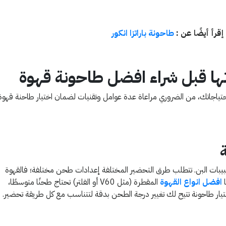
إقرأ أيضًا عن :
طاحونة باراتزا انكور
ها قبل شراء افضل طاحونة قهوة
ياجاتك، من الضروري مراعاة عدة عوامل وتقنيات لضمان اختيار طاحنة قهوة
ات البن. تتطلب طرق التحضير المختلفة إعدادات طحن مختلفة؛ فالقهوة
ا
افضل انواع القهوة
المقطرة (مثل V60 أو الفلتر) تحتاج طحنًا متوسطًا،
تيار طاحونة تتيح لك تغيير درجة الطحن بدقة لتتناسب مع كل طريقة تحضير.