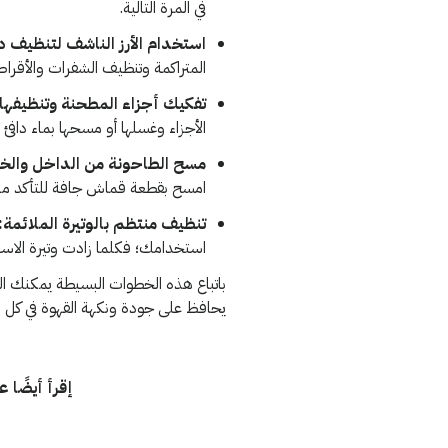
في المرة التالية.
استخدام الأرز الناشف لتنظيف د
المتراكمة وتنظيف الشفرات والأقراص
تفكيك أجزاء المطحنة وتنظيفها:
الأجزاء وغسلها أو مسحها بماء دافئ
مسح الطاحونة من الداخل والخا
امسح بقطعة قماش جافة للتأكد من خ
تنظيف منتظم بالوتيرة الملائمة:
استخدامك؛ فكلما زادت وتيرة الاس
باتباع هذه الخطوات البسيطة يمكنك ال
يحافظ على جودة ونكهة القهوة في كل 
إقرأ أيضًا ع