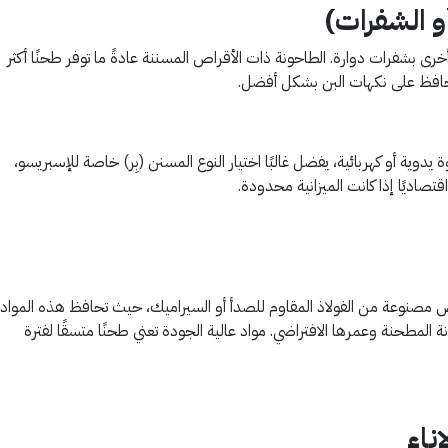
و الشفرات)
ى بشفرات دوارة. الطاحونة ذات الأقراص المسننة عادةً ما توفر طحنًا أكثر
يحافظ على نكهات البن بشكل أفضل.
ية أو كهربائية، يفضل غالبًا اختيار النوع المسنن (بِر) خاصة للإسبريسو،
قتصاديًا إذا كانت الميزانية محدودة.
صنوعة من الفولاذ المقاوم للصدأ أو السيراميك، حيث تحافظ هذه المواد
ة المطحنة وعمرها الافتراضي. مواد عالية الجودة تعني طحنًا متسقًا لفترة
ناء