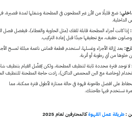
اخلي:
ضع قليلًا من الأرز غير المطحون في المطحنة وشغلها لمدة قصيرة، 
 الداخلية.
إذا كانت أجزاء المطحنة قابلة للفك (مثل الحاوية والغطاء)، فيفضل فصل ا
 وصابون خفيف، مع تجفيفها جيدًا قبل إعادة التركيب.
رج:
بعد إزالة الأجزاء وغسلها، استخدم قطعة قماش ناعمة مبللة لمسح الأجزا
لوها من أي رطوبة أو أتربة.
لا توجد فترة محددة ثابتة لتنظيف المطحنة، ولكن يُفضَّل القيام بتنظيف شا
تخدام (وخاصة مع البن المحمص الداكن)، زادت حاجة المطحنة للتنظيف الم
حفاظ على افضل طاحونة قهوة في حالة ممتازة لأطول فترة ممكنة، مما
مرة تستخدم فيها طاحنتك.
ن :
طريقة عمل القهوة
كالمحترفين لعام 2025