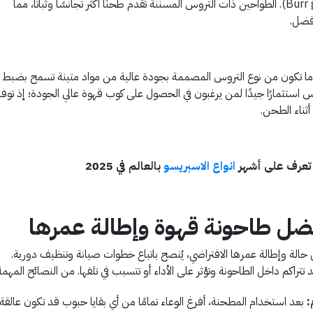
مزودة بأقراص طحن مسننة (Burr grinder). الطواحين ذات التروس المسننة تُقدم طحنًا أكثر تجانسًا وثباتًا، مما
أفضل.
ًا ما تكون من نوع التروس المصممة بجودة عالية من مواد متينة تسمح بضبط
 استثمارًا جيدًا لمن يرغبون في الحصول على كوب قهوة عالي الجودة؛ إذ توفر
أثناء الطحن.
: تعرف على أشهر
انواع الاسبريسو
بالعالم في 2025
افضل طاحونة قهوة وإطالة عمرها
الة وإطالة عمرها الافتراضي، يُنصح باتباع خطوات صيانة وتنظيف دورية.
راكم داخل الطاحونة وتؤثر على الأداء أو تتسبب في تلفها. من النصائح المهمة
:
بعد استخدام المطحنة، أفرغ الوعاء تمامًا من أي بقايا حبوب قد تكون عالقة ل