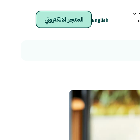
المتجر الالكتروني
ء
English