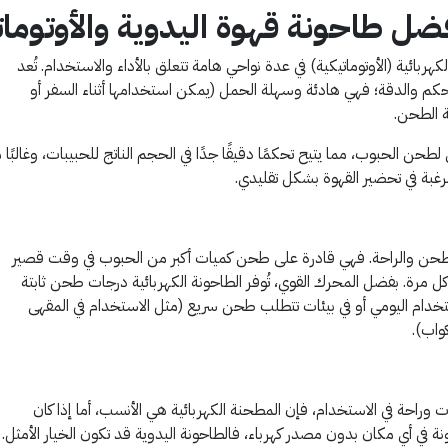
فضل طاحونة قهوة اليدوية والأوتومات
هربائية (الأوتوماتيكية) في عدة نواحي هامة تتعلق بالأداء والاستخدام. تُعد
 التحكم والدقة؛ فهي هادئة وسهلة الحمل (يمكن استخدامها أثناء السفر أو
ة الطحن.
الحبوب، مما يتيح تحكمًا دقيقًا جدًا في الحجم الناتج للحبيبات، وغالبًا م
رغبة في تحضير القهوة بشكل تقليدي.
ة الطحن والراحة. فهي قادرة على طحن كميات أكبر من الحبوب في وقت قصير
ل مرة. بفضل المحرك القوي، تُوفر الطاحونة الكهربائية درجات طحن ثابتة
استخدام اليومي أو في بيئات تتطلب طحن سريع (مثل الاستخدام في المقهى
واب).
وراحة في الاستخدام، فإن المطحنة الكهربائية هي الأنسب، أما إذا كان
في أي مكان بدون مصدر كهرباء، فالطاحونة اليدوية قد تكون الخيار الأمثل.