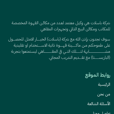
شركة باسلات هي وكيل معتمد لعـدد من مكائـن القهـوة المخصصة
للمكاتب ومكائن البيع الذاتي وتجهيزات المقاهي
سوف تجدون بإذن الله مع شركة (باسلات) الخيــــــار الامثل للحصــــول
على طموحكـم مـن ماكـــــــينة قهــــــوة ذاتية الاســــــتخدام او تقليدية
مشــــــــــــــــــــــــــــــابهة لتــــــــلك التـــي في المقـــــــــــــــاهي ليستمتعوا بتجربة
(الباريســــــــتا) مع تقـــــديم التدريب المجاني.
روابط الموقع
الرئيسية
من نحن
الأسئلة الشائعة
تواصل معنا