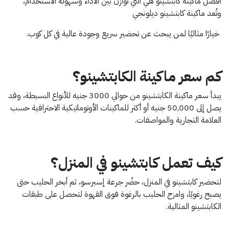
أفضل ماكينة كابتشينو هي التي توازن بين الأداء وسهولة الاستخدام،
وتُعد ماكينة كابتشينو ديلونجي
خيارًا مثاليًا لمن يبحث عن تحضير سريع وجودة عالية في كل كوب.
كم سعر ماكينة الكابتشينو؟
يبدأ سعر ماكينة الكابتشينو من حوالي 3000 جنيه للأنواع البسيطة، وقد
يصل إلى 50,000 جنيه أو أكثر للماكينات الأوتوماتيكية الاحترافية حسب
العلامة التجارية والمواصفات.
كيف تعمل كابتشينو في المنزل؟
لتحضير كابتشينو في المنزل، حضّر جرعة إسبرسو، ثم أبخر الحليب حتى
يصبح رغويًا، وامزج الحليب بالرغوة فوق القهوة لتحصل على طبقات
الكابتشينو المثالية.