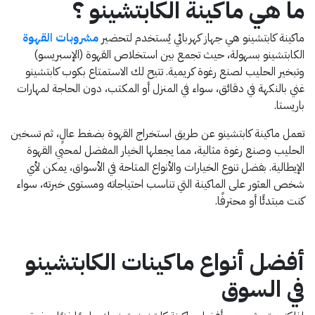
ما هي ماكينة الكابتشينو ؟
ماكينة كابتشينو هي جهاز كهربائي يُستخدم لتحضير
مشروبات القهوة
الكابتشينو بسهولة، حيث تجمع بين استخلاص القهوة (الإسبريسو)
وتبخير الحليب لصنع رغوة كريمية. تتيح لك الاستمتاع بكوب كابتشينو
غني بالنكهة في دقائق، سواء في المنزل أو المكتب، دون الحاجة لمهارات
باريستا.
تعمل ماكينة كابتشينو عن طريق استخراج القهوة بضغط عالٍ، ثم تسخين
الحليب وصنع رغوة مثالية، مما يجعلها الخيار المفضل لمحبي القهوة
الإيطالية. بفضل تنوع الخيارات والأنواع المتاحة في الأسواق، يمكن لأي
شخص العثور على الماكينة التي تناسب احتياجاته ومستوى خبرته، سواء
كنت مبتدئًا أو محترفًا.
أفضل أنواع ماكينات الكابتشينو
في السوق