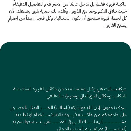
ماكينة قهوة فقط، بل تدخل عالمًا من الاحتراف والتفاصيل الدقيقة،
حيث تتلاقى التكنولوجيا مع الذوق، وتُقدم لك بعناية تليق بشغفك. لأن
كل لحظة قهوة تستحق أن تكون استثنائية، وكل فنجان يبدأ من اختيارٍ
يصنع الفارق.
شركة باسلات هي وكيل معتمد لعـدد من مكائـن القهـوة المخصصة
للمكاتب ومكائن البيع الذاتي وتجهيزات المقاهي
سوف تجدون بإذن الله مع شركة (باسلات) الخيــــــار الامثل للحصــــول
على طموحكـم مـن ماكـــــــينة قهــــــوة ذاتية الاســــــتخدام او تقليدية
مشــــــــــــــــــــــــــــــابهة لتــــــــلك التـــي في المقـــــــــــــــاهي ليستمتعوا بتجربة
(الباريســــــــتا) مع تقـــــديم التدريب المجاني.