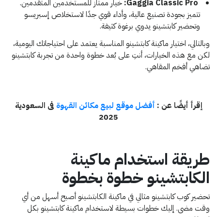
Gaggia Classic Pro:
خيار ممتاز للمستخدمين المتقدمين.
تتميز بجودة تصنيع عالية، وأداء قوي جدًا لاستخلاص إسبريسو
وتحضير كابتشينو يدوي برغوة كثيفة.
وبالتالي، اختيار ماكينة كابتشينو المناسبة يعتمد على احتياجاتك اليومية،
لكن مع هذه الخيارات، أنتِ على بُعد خطوة واحدة من تجربة كابتشينو
تضاهي أفخم المقاهي.
إقرأ أيضًا عن :
أفضل موقع لبيع مكائن القهوة
فى السعودية
2025
طريقة استخدام ماكينة
الكابتشينو خطوة بخطوة
تحضير كوب كابتشينو مثالي في ماكينة الكابتشينو أصبح أسهل من أي
وقت مضى. إليك خطوات بسيطة لاستخدام ماكينة كابتشينو بكل