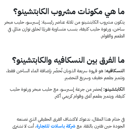
ما هي مكونات مشروب الكابتشينو؟
يتكون مشروب الكابتشينو من ثلاثة عناصر رئيسية: إسبرسو، حليب مبخر
ساخن، ورغوة حليب كثيفة، بنسب متساوية تقريبًا لخلق توازن مثالي في
الطعم والقوام.
ما الفرق بين النسكافيه والكابتشينو؟
النسكافيه:
هو قهوة سريعة الذوبان تُحضّر بإضافة الماء الساخن فقط،
وتتميز بطعم خفيف وسريع التحضير.
الكابتشينو:
يُحضر من جرعة إسبرسو، مع حليب مبخر ورغوة حليب
كثيفة، ويتميز بطعم أغنى وقوام كريمي أكثر.
في ختام هذا المقال، ندعوك لاكتشاف الفرق الحقيقي الذي تصنعه
الجودة حين تقترن بالثقة. مع
شركة باسلات للتجارة
، أنت لا تشتري