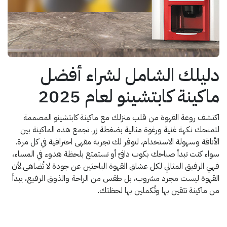
دليلك الشامل لشراء أفضل
ماكينة كابتشينو لعام 2025
اكتشف روعة القهوة من قلب منزلك مع ماكينة كابتشينو المصممة
لتمنحك نكهة غنية ورغوة مثالية بضغطة زر. تجمع هذه الماكينة بين
الأناقة وسهولة الاستخدام، لتوفر لك تجربة مقهى احترافية في كل مرة.
سواء كنت تبدأ صباحك بكوب دافئ أو تستمتع بلحظة هدوء في المساء،
فهي الرفيق المثالي لكل عشاق القهوة الباحثين عن جودة لا تُضاهى.لأن
القهوة ليست مجرد مشروب، بل طقس من الراحة والذوق الرفيع، يبدأ
من ماكينة تثقين بها وتُكملين بها لحظتك.