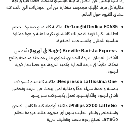
إذا كنتِ تبحثين عن أفضل ماكينة كابتشينو تمنحك طعمًا غنيًا ورغوة
مثالية كل مرة، فإليكِ مجموعة مختارة من أبرز الموديلات التي نالت ثقة
عشاق القهوة حول العالم.
De’Longhi Dedica EC685:
ماكينة كابتشينو صغيرة الحجم
ايطالية، لكنها قوية. تقدم لك كابتشينو بكريما غنية ورغوة ممتازة.
مناسبة للمنازل والمساحات الصغيرة.
Breville Barista Express (Sage في أوروبا):
تُعد من
الأفضل لعشاق القهوة الجادين، تحتوي على مطحنة مدمجة وتتيح
تحكمًا دقيقًا في درجة الحرارة وكمية القهوة، مع عصا بخار قوية
للرغوة.
Nespresso Lattissima One:
ماكينة كابتشينو كبسولات
بلمسة واحدة. سهلة جدًا ومثالية لمن يبحث عن سرعة وتحضير
تلقائي للرغوة والكابتشينو. تعمل بكبسولات نسبريسو.
Philips 3200 LatteGo:
ماكينة أوتوماتيكية بالكامل، تطحن
وتستخلص وتبخر الحليب بدون أي مجهود منك. مزودة بنظام
LatteGo لصنع رغوة ناعمة وتنظيف سريع.