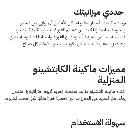
حددي ميزانيتك
توجد ماكينات بأسعار متفاوتة، لكن الأفضل أن توازني بين السعر
والجودة، خاصة إذا كنتِ من عشاق القهوة.
اختيار ماكينة كابتشينو
المناسبة يبدأ من معرفة أسلوبك في القهوة واحتياجاتك اليومية. خذي
وقتك في المقارنة، لتستمتعي بكوب يستحق الانتظار كل صباح.
مميزات ماكينة الكابتشينو
المنزلية
اقتناء ماكينة كابتشينو منزلية يمنحك تجربة قهوة احترافية في متناول
يدك، مع العديد من المميزات التي تجعلها خيارًا مثاليًا لكل محب للقهوة.
سهولة الاستخدام