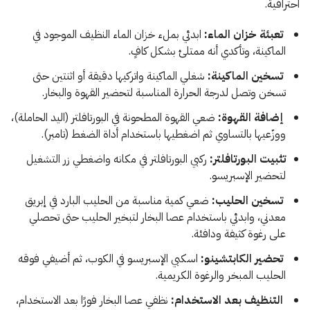
احترافية.
تعبئة خزان الماء:
ابدئي بملء خزان الماء النظيف الموجود في
الماكينة، وتأكدي أنه ممتلئ بشكل كافٍ.
تسخين الماكينة:
شغلي الماكينة واتركيها دقيقة أو اثنتين حتى
تسخن وتصل لدرجة الحرارة المناسبة لتحضير القهوة والبخار.
إضافة القهوة:
ضعي القهوة المطحونة في البورتافلتر (اليد الحاملة)،
ووزّعيها بالتساوي ثم اضغطيها باستخدام أداة الضغط (تامبر).
تثبيت البورتافلتر:
ركبي البورتافلتر في مكانه واضغطي زر التشغيل
لتحضير الإسبريسو.
تسخين الحليب:
ضعي كمية مناسبة من الحليب البارد في إبريق
معدني، وابدئي باستخدام عصا البخار لتبخير الحليب حتى تحصلي
على رغوة كثيفة ودافئة.
تحضير الكابتشينو:
اسكبي الإسبريسو في الكوب، ثم أضيفي فوقه
الحليب المبخر والرغوة الكريمية.
التنظيف بعد الاستخدام:
نظفي عصا البخار فورًا بعد الاستخدام،