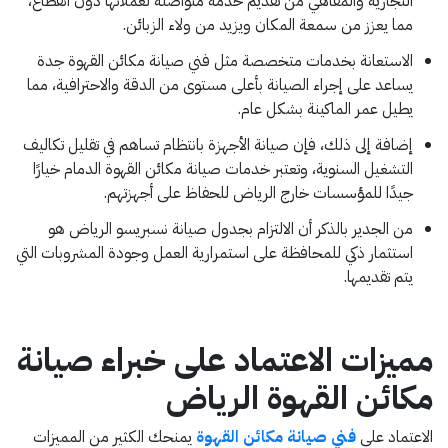
التجارية والمقاهي من تقديم خدمة متواصلة لعملائها دون انقطاع،
مما يعزز من سمعة المكان ويزيد من ولاء الزبائن.
الاستعانة بخدمات متخصصة مثل فني صيانة مكائن القهوة جدة
يساعد على إجراء الصيانة بأعلى مستوى من الدقة والاحترافية، مما
يطيل عمر الماكينة بشكل عام.
إضافة إلى ذلك، فإن صيانة الأجهزة بانتظام تساهم في تقليل تكاليف
التشغيل السنوية، وتعتبر خدمات صيانة مكائن القهوة الدمام خيارًا
جيدًا للمؤسسات خارج الرياض للحفاظ على أجهزتهم.
من الجدير بالذكر أن الالتزام بجدول صيانة نسبريسو الرياض هو
استثمار ذكي للمحافظة على استمرارية العمل وجودة المشروبات التي
يتم تقديمها.
مميزات الاعتماد على خبراء صيانة
مكائن القهوة الرياض
الاعتماد على
فني صيانة مكائن القهوة
يمنحك الكثير من المميزات