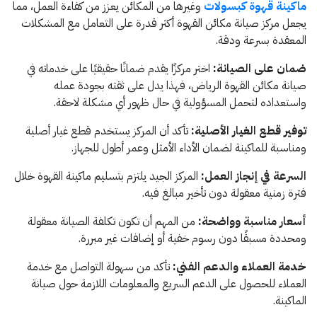
ماكينة قهوة كبسولات
وغيرها من المكائن يعزز من كفاءة العمل، مما
يجعل مركز صيانة مكائن القهوة أكثر قدرة على التعامل مع المشكلات
المعقدة بسرعة ودقة.
ضمان على الصيانة:
اختر مركزًا يقدم ضمانًا حقيقيًا على خدماته في
صيانة مكائن القهوة الرياض، فهذا يدل على ثقته بجودة عمله
واستعداده لتحمل المسؤولية في حال ظهور أي مشكلة لاحقة.
توفير قطع الغيار الأصلية:
تأكد أن المركز يستخدم قطع غيار أصلية
ومناسبة للماكينة لضمان الأداء الأمثل وعمر أطول للجهاز.
السرعة في إنجاز العمل:
المركز الجيد يلتزم بتسليم ماكينة القهوة خلال
فترة زمنية معقولة دون تأخير مبالغ فيه.
أسعار مناسبة وواضحة:
من المهم أن تكون تكلفة الصيانة معقولة
ومحددة مسبقًا دون رسوم خفية أو إضافات غير مبررة.
خدمة العملاء والدعم الفني:
تأكد من سهولة التواصل مع خدمة
العملاء للحصول على الدعم السريع والمعلومات اللازمة حول صيانة
الماكينة.