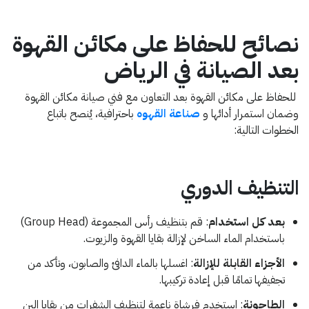
نصائح للحفاظ على مكائن القهوة
بعد الصيانة في الرياض
للحفاظ على مكائن القهوة بعد التعاون مع فني صيانة مكائن القهوة
وضمان استمرار أدائها و
صناعة القهوه
باحترافية، يُنصح باتباع
الخطوات التالية:
التنظيف الدوري
بعد كل استخدام
: قم بتنظيف رأس المجموعة (Group Head)
باستخدام الماء الساخن لإزالة بقايا القهوة والزيوت.
الأجزاء القابلة للإزالة
: اغسلها بالماء الدافئ والصابون، وتأكد من
تجفيفها تمامًا قبل إعادة تركيبها.
الطاحونة
: استخدم فرشاة ناعمة لتنظيف الشفرات من بقايا البن