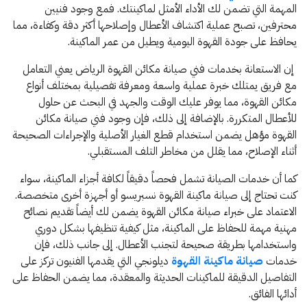
المهمة التي تضمن لك الأداء الأمثل لماكينتك. فمع وجود فنيين
محترفين، تصبح عملية اكتشاف الأعطال وإصلاحها أكثر دقة وكفاءة، مما
يحافظ على جودة القهوة اليومية ويطيل من عمر الماكينة.
إن الاستعانة بخدمات فني صيانة مكائن القهوة الرياض يعني التعامل
مع فريق يمتلك خبرة عملية واسعة ومعرفة تفصيلية بمختلف أنواع
مكائن القهوة، مما يوفر عليك الوقت والجهد في البحث عن حلول
للأعطال المتكررة. بالإضافة إلى ذلك، فإن وجود فني صيانة مكائن
القهوة مؤهل يضمن استخدام قطع الغيار الأصلية والإجراءات الصحيحة
أثناء الإصلاح، مما يقلل من مخاطر التلف المستقبلي.
كما أن خدمات الصيانة تشمل فحصاً دقيقاً لكافة أجزاء الماكينة، سواء
كنت تحتاج إلى صيانة ماكينة القهوة نسبريسو أو أجهزة أخرى متخصصة.
الاعتماد على خبراء صيانة مكائن القهوة يضمن لك أيضاً تقديم نصائح
مهنية مهمة للحفاظ على الماكينة، مثل كيفية تنظيفها بشكل دوري
واستخدامها بطريقة صحيحة لتجنب الأعطال. إلى جانب ذلك، فإن
خدمات
صيانة ماكينة القهوة
ديلونجي التي يقدمها الفنيون تركز على
التفاصيل الدقيقة للماكينات الحديثة والمعقدة، مما يضمن الحفاظ على
أدائها الفائق.