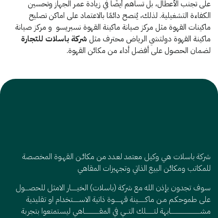
على تجنب الأعطال، بل تساهم أيضًا في زيادة عمر الجهاز وتحسين
الكفاءة التشغيلية. لذلك، يُنصح دائمًا بالاعتماد على اماكن تصليح
ماكينات القهوة مثل مركز صيانة ماكينة القهوة نسبريسو و مركز صيانة
ماكينة القهوة دولتشي الرياض محترف مثل
شركة باسلات للتجارة
لضمان الحصول على أفضل أداء من مكائن القهوة.
شركة باسلات هي وكيل معتمد لعـدد من مكائـن القهـوة المخصصة
للمكاتب ومكائن البيع الذاتي وتجهيزات المقاهي
سوف تجدون بإذن الله مع شركة (باسلات) الخيــــــار الامثل للحصــــول
على طموحكـم مـن ماكـــــــينة قهــــــوة ذاتية الاســــــتخدام او تقليدية
مشــــــــــــــــــــــــــــــابهة لتــــــــلك التـــي في المقـــــــــــــــاهي ليستمتعوا بتجربة