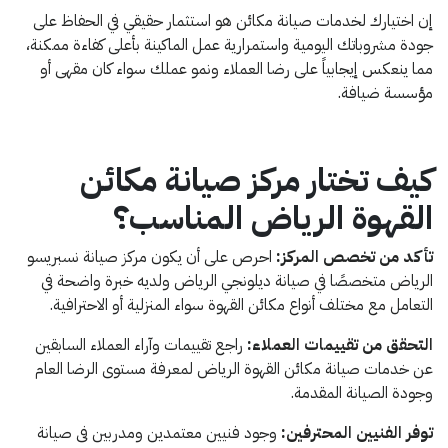
إن اختيارك لخدمات صيانة مكائن هو استثمار حقيقي في الحفاظ على
جودة مشروباتك اليومية واستمرارية عمل الماكينة بأعلى كفاءة ممكنة،
مما ينعكس إيجابياً على رضا العملاء ونمو عملك سواء كان مقهى أو
مؤسسة ضيافة.
كيف تختار مركز صيانة مكائن
القهوة الرياض المناسب؟
تأكد من تخصص المركز:
احرص على أن يكون مركز صيانة نسبريسو
الرياض متخصصًا في صيانة ديلونجي الرياض ولديه خبرة واضحة في
التعامل مع مختلف أنواع مكائن القهوة سواء المنزلية أو الاحترافية.
التحقق من تقييمات العملاء:
راجع تقييمات وآراء العملاء السابقين
عن خدمات صيانة مكائن القهوة الرياض لمعرفة مستوى الرضا العام
وجودة الصيانة المقدمة.
توفر الفنيين المحترفين:
وجود فنيين معتمدين ومدربين فى صيانة