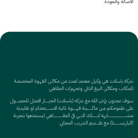
الأصالة والجودة.
شركة باسلات هي وكيل معتمد لعـدد من مكائـن القهـوة المخصصة
للمكاتب ومكائن البيع الذاتي وتجهيزات المقاهي
سوف تجدون بإذن الله مع شركة (باسلات) الخيــــــار الامثل للحصــــول
على طموحكـم مـن ماكـــــــينة قهــــــوة ذاتية الاســــــتخدام او تقليدية
مشــــــــــــــــــــــــــــــابهة لتــــــــلك التـــي في المقـــــــــــــــاهي ليستمتعوا بتجربة
(الباريســــــــتا) مع تقـــــديم التدريب المجاني.