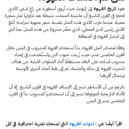
تعود
تاريخ القهوة
إلى إثيوبيا، حيث تُروى أسطورة عن راعٍ يُدعى كالدي
لاحظ في القرن التاسع أن ماشيته أصبحت نشيطة بعد تناولها ثمار شجرة
معينة. عندما جرّب كالدي هذه الثمار بنفسه، شعر بحيوية متزايدة. أبلغ
كالدي رئيس الدير المحلي، الذي حضّر مشروبًا من هذه الثمار، مما أدى
إلى انتشار القهوة في المنطقة.
وفقًا لمصادر أصل القهوة، بدأ استخدام القهوة كمشروب في اليمن خلال
القرن الخامس عشر، حيث زُرعت حبوب البن واستُخدمت في إعداد
مشروب يُساعد على البقاء مستيقظًا أثناء الصلوات الليلية. من هناك،
انتشرت القهوة إلى مكة والمدينة، ثم إلى بقية أنحاء الشرق الأوسط
وشمال أفريقيا.
بالرغم من أن الأساطير تشير إلى اكتشاف القهوة في القرن التاسع، إلا أن
الأدلة التاريخية الموثوقة تشير إلى أن استخدامها كمشروب بدأ في القرن
الخامس عشر في اليمن.
اقرأ أيضًا عن :
ادوات القهوة
التي تمنحك تجربة احترافية في كل