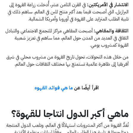
الانتشار في الأمريكتين:
في القرن الثامن عشر، أُدخلت زراعة القهوة إلى
البرازيل، التي أصبحت فيما بعد أكبر منتج للبن في العالم. ساهم ذلك في
تلبية الطلب المتزايد على القهوة في أوروبا وأمريكا الشمالية.​
الثقافة والمقاهي:
أصبحت المقاهي مراكز للتجمع الاجتماعي والتبادل
الثقافي في العديد من المدن حول العالم، مما ساهم في تعزيز شعبية
القهوة كمشروب يومي.​
من خلال هذه التحولات، تحول تاريخ القهوة من مشروب محلي في شرق
أفريقيا إلى ظاهرة عالمية تستمتع بها مختلف الثقافات حول العالم.​
اقرأ أيضًا عن
ما هي فوائد القهوه
ماهي أكبر الدول انتاجا للقهوة؟
تُعَدُّ القهوة من أكثر المشروبات استهلاكًا في العالم، وتلعب الدول المنتجة
دورًا حيويًا في تلبية هذا الطلب العالمي. وفقًا لبيانات منظمة الأغذية