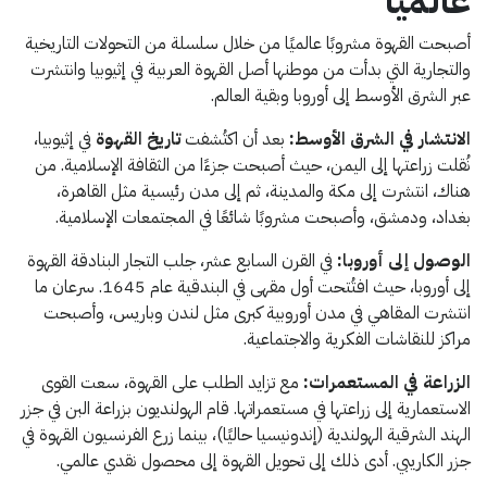
عالميًا
أصبحت القهوة مشروبًا عالميًا من خلال سلسلة من التحولات التاريخية
والتجارية التي بدأت من موطنها أصل القهوة العربية في إثيوبيا وانتشرت
عبر الشرق الأوسط إلى أوروبا وبقية العالم.​
الانتشار في الشرق الأوسط:
بعد أن اكتُشفت
تاريخ القهوة
في إثيوبيا،
نُقلت زراعتها إلى اليمن، حيث أصبحت جزءًا من الثقافة الإسلامية. من
هناك، انتشرت إلى مكة والمدينة، ثم إلى مدن رئيسية مثل القاهرة،
بغداد، ودمشق، وأصبحت مشروبًا شائعًا في المجتمعات الإسلامية.​
الوصول إلى أوروبا:
في القرن السابع عشر، جلب التجار البنادقة القهوة
إلى أوروبا، حيث افتُتحت أول مقهى في البندقية عام 1645. سرعان ما
انتشرت المقاهي في مدن أوروبية كبرى مثل لندن وباريس، وأصبحت
مراكز للنقاشات الفكرية والاجتماعية.​
الزراعة في المستعمرات:
مع تزايد الطلب على القهوة، سعت القوى
الاستعمارية إلى زراعتها في مستعمراتها. قام الهولنديون بزراعة البن في جزر
الهند الشرقية الهولندية (إندونيسيا حاليًا)، بينما زرع الفرنسيون القهوة في
جزر الكاريبي. أدى ذلك إلى تحويل القهوة إلى محصول نقدي عالمي.​