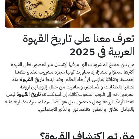
تعرف معنا على تاريخ القهوة
العربية فى 2025
من بين جميع المشروبات التي عرفها الإنسان عبر العصور، تظل القهوة
أكثرها سحرًا وانتشارًا، إذ تجاوزت كونها مجرد مشروب لتغدو طقسًا
اجتماعيًا وثقافيًا يُمارَس في أرجاء العالم. وقد ارتبط
تاريخ القهوة
منذ
نشأتها بالحكايات والأساطير، وسافرت من جبال إثيوبيا إلى أروقة
الحرمين، ثم إلى قلوب الشعوب كافة. إن استكشاف
تاريخ القهوة
ليس
فقط تأريخًا لزراعة ونقل محصول، بل هو أيضًا سرد لمسيرة حضارية غنية
بالتبادل الثقافي، والتطور الاقتصادي، والتأثير الاجتماعي.
متى تم اكتشاف القهوة؟