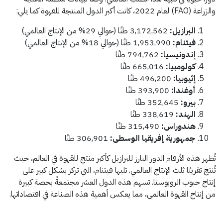
والزراعة (FAO) لعام 2022، كانت أكبر الدول المنتجة للقهوة كما يلي:
البرازيل:
3,172,562 طنًا (حوالي 29% من الإنتاج العالمي)
فيتنام:
1,953,990 طنًا (حوالي 18% من الإنتاج العالمي)
إندونيسيا:
794,762 طنًا
كولومبيا:
665,016 طنًا
إثيوبيا:
496,200 طنًا
أوغندا:
393,900 طنًا
بيرو:
352,645 طنًا
الهند:
338,619 طنًا
هندوراس:
315,490 طنًا
جمهورية إفريقيا الوسطى:
306,901 طنًا
تُظهر هذه الأرقام الدور البارز للبرازيل كأكبر منتج للقهوة في العالم، حيث
تُنتج تقريبًا ثلث الإنتاج العالمي. تليها فيتنام، التي تركز بشكل كبير على
إنتاج حبوب الروبوستا. تسهم هذه الدول العشر مجتمعةً بحصة كبيرة
من إنتاج القهوة العالمي، مما يعكس أهمية هذه الصناعة في اقتصاداتها.