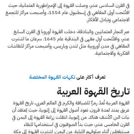
في القرن السادس عشر، وصلت القهوة إلى الإمبراطورية العثمانية، حيث
افتُتحت أولى المقاهي في إسطنبول عام 1554، وأصبحت مراكز للتجمع
الاجتماعي وتبادل الأفكار.
عبر التجار العثمانيين والبنادقة، دخلت القهوة أوروبا في القرن السابع
عشر، وافتُتحت أول مقهى في البندقية عام 1645. سرعان ما انتشرت
المقاهي في مدن أوروبية مثل لندن وباريس، وأصبحت مراكز للنقاشات
الفكرية والاجتماعية.
تعرف أكثر على
نكهات القهوة المختصة
تاريخ القهوة العربية
القهوة العربية تُعدّ رمزًا للضيافة والكرم في العالم العربي، تاريخ القهوة
عريق يمتد لعدة قرون. تعود أصول القهوة إلى إثيوبيا، حيث يُعتقد أن
نبات البن اكتُشف هناك. من إثيوبيا، انتقلت زراعة القهوة إلى اليمن في
القرن الخامس عشر، حيث بدأ الصوفيون في استخدامها للبقاء
مستيقظين أثناء صلواتهم الليلية. من اليمن، انتشرت القهوة إلى مكة