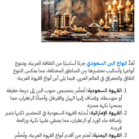
تُعَدُّ
انواع البن السعودي
جزءًا أساسيًا من الثقافة العربية، وتتنوع
أنواعها وأساليب تحضيرها بين المناطق المختلفة، مما يعكس التنوع
الثقافي والجغرافي في العالم العربي. فيما يلي أبرز أنواع القهوة العربية:
القهوة السعودية:
تُحضَّر بتحميص حبوب البن إلى درجة خفيفة
أو متوسطة، ويُضاف إليها الهيل والقرنفل وأحيانًا الزعفران، مما
يمنحها نكهة مميزة.
القهوة الإماراتية:
تُشابه القهوة السعودية في التحضير، لكنها تتميز
بإضافة ماء الورد أو الزعفران، مما يضفي عليها نكهة ورائحة
فريدة.
القهوة اليمنية:
تُعتبر من أقدم أنواع القهوة العربية، وتُحضَّر