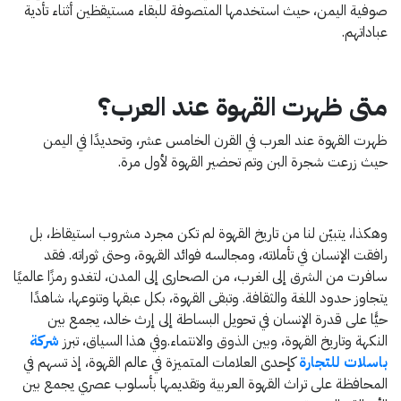
صوفية اليمن، حيث استخدمها المتصوفة للبقاء مستيقظين أثناء تأدية
عباداتهم.
متى ظهرت القهوة عند العرب؟
ظهرت القهوة عند العرب في القرن الخامس عشر، وتحديدًا في اليمن
حيث زرعت شجرة البن وتم تحضير القهوة لأول مرة.
وهكذا، يتبيّن لنا من تاريخ القهوة لم تكن مجرد مشروب استيقاظ، بل
رافقت الإنسان في تأملاته، ومجالسه فوائد القهوة، وحتى ثوراته. فقد
سافرت من الشرق إلى الغرب، من الصحارى إلى المدن، لتغدو رمزًا عالميًا
يتجاوز حدود اللغة والثقافة. وتبقى القهوة، بكل عبقها وتنوعها، شاهدًا
حيًّا على قدرة الإنسان في تحويل البساطة إلى إرث خالد، يجمع بين
النكهة وتاريخ القهوة، وبين الذوق والانتماء.وفي هذا السياق، تبرز
شركة
باسلات للتجارة
كإحدى العلامات المتميزة في عالم القهوة، إذ تسهم في
المحافظة على تراث القهوة العربية وتقديمها بأسلوب عصري يجمع بين