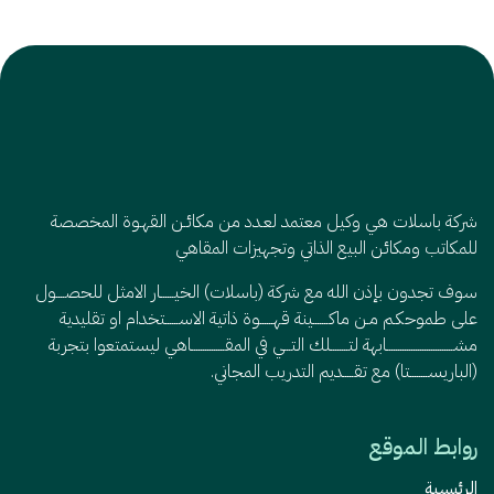
شركة باسلات هي وكيل معتمد لعـدد من مكائـن القهـوة المخصصة
للمكاتب ومكائن البيع الذاتي وتجهيزات المقاهي
سوف تجدون بإذن الله مع شركة (باسلات) الخيــــــار الامثل للحصــــول
على طموحكـم مـن ماكـــــــينة قهــــــوة ذاتية الاســــــتخدام او تقليدية
مشــــــــــــــــــــــــــــــابهة لتــــــــلك التـــي في المقـــــــــــــــاهي ليستمتعوا بتجربة
(الباريســــــــتا) مع تقـــــديم التدريب المجاني.
روابط الموقع
الرئيسية