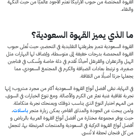
القهوة المختصة من حبوب الأرابيكا تعتبر الأجود عالميًا من حيث النكهة
والنقاء.
ما الذي يميز القهوة السعودية؟
القهوة السعودية تتميز بطريقتها التقليدية في التحضير، حيث تُغلى حبوب
القهوة المحمصة بدرجات خفيفة إلى متوسطة، ويُضاف لها البهارات مثل
الهيل والزعفران والقرنفل أحيانًا. تُقدم في دلة خاصة وتُسكب في فناجين
صغيرة، و ترتبط بعادات الضيافة والكرم في المجتمع السعودي، مما
يجعلها جزءًا أصيلًا من الثقافة.
في النهاية، تبقى أفضل أنواع القهوة السعودية أكثر من مجرد مشروب؛ إنها
تجربة ثقافية غنية تعبّر عن الكرم والأصالة. ومع تنوع الخيارات في السوق،
من المهم اختيار النوع الذي يناسب ذوقك ويمنحك تجربة متكاملة.
ولمن يبحث عن الجودة والمذاق الفاخر، يمكن زيارة متجر
باسلات
،
حيث يوفر مجموعة مختارة من أفضل أنواع القهوة العربية بالرياض و
أفضل أنواع القهوة التركية في السعودية والمنتجات المرتبطة بها، لتجعل
من كل فنجان لحظة لا تُنسى.