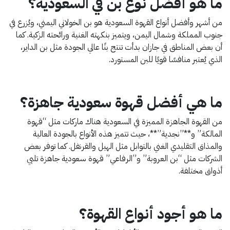
ما هو أفضل نوع بن في السعودية؟
من أشهر وأفضل أنواع القهوة السعودية هو بن الخولاني اليمني، ويُزرع في
جنوب المملكة وشمال اليمن، ويتميز بنكهته الغنية ورائحته الزكية. كما
أن بعض المناطق في جازان بدأت تنتج بنًا عالي الجودة مثل بن الداير،
الذي يُعتبر منافسًا قويًا للبن المستورد.
ما هي أفضل قهوة سعودية جاهزة؟
من القهوة الجاهزة المميزة في السعودية هناك ماركات مثل “قهوة
المالكة” و**”نجدية”**، حيث تتميز هذه الأنواع بالجودة العالية
والمذاق التقليدي الغني بالتوابل مثل الهيل والقرنفل. كما توفر بعض
الشركات مثل “بن العروبة” و”الرفاعي” قهوة سعودية جاهزة تلبي
أذواق مختلفة.
ما هو أجود أنواع القهوة؟