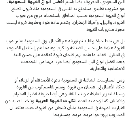
البن السعودي، المعروف أيضا باسم
أفضل أنواع القهوة السعودية
،
هو مشروب تقليدي يستمتع به الناس في السعودية منذ قرون. تصنع
أنواع القهوة السعودية حسب المناطق باستخدام مزيج من حبوب
القهوة، والهيل، وأحيانا الزعفران، وتقدم عادة بقوة وحلاوة. قهوة ليست
مجرد مشروبات القهوة،
بل هي نمط حياة وتقليد تم توريثه عبر الأجيال. وفي السعودية يعتبر شرب
القهوة علامة على حسن الضيافة والكرم. وعندما يتم إستقبال الضيوف
في المنازل، فغالبا ما يقدم لهم فنجان قهوة كعلامة على حسن النية.
ويعد افضل انواع البن السعودي
أيضا جزءا مهما من التجمعات
الاجتماعية والتجارية.
ومن الممارسات الشائعة في السعودية دعوة الأصدقاء أو الزملاء أو
شركاء الأعمال إلى فنجان من قهوة. ويعتبر تقاسم كوب من القهوة
وسيلة لتعزيز العلاقات وبناء الثقة. وهي أيضا طريقة لاظهار الاحترام
والامتنان. كما توجد به العديد
نكهات القهوة العربية
ويتخذ العديد من
القرارات المهمة في السعودية بشأن فنجان من القهوة، حيث يعتقد أن
المشروب يهيئ جوا مريحا مريحا ومستريحا.