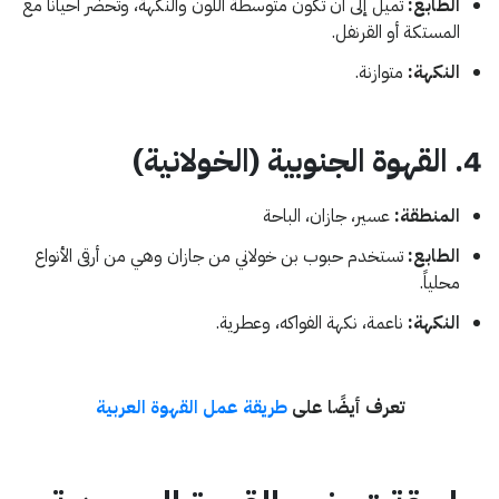
الطابع:
تميل إلى أن تكون متوسطة اللون والنكهة، وتُحضَّر أحياناً مع
المستكة أو القرنفل.
النكهة:
متوازنة.
4. القهوة الجنوبية (الخولانية)
المنطقة:
عسير، جازان، الباحة
الطابع:
تستخدم حبوب بن خولاني من جازان وهي من أرقى الأنواع
محلياً.
النكهة:
ناعمة، نكهة الفواكه، وعطرية.
تعرف أيضًا على
طريقة عمل القهوة العربية