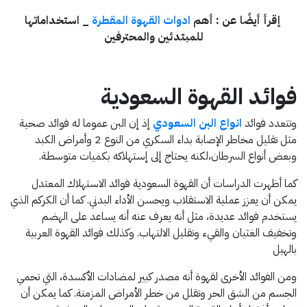
إقرأ أيضًا عن : أهم
ادوات القهوة المقطرة
_ استخداماتها
للمبتدئين والمحترفين
فوائد القهوة السعودية
وتتعدد فوائد
انواع البن السعودي
إذ إن البن عموما له فوائد صحية
مثل تقليل مخاطر الإصابة بداء السكري من النوع 2 وأمراض الكبد
وبعض أنواع السرطان،لكنه يحتاج إلى إستهلاكه بكميات متوسطة.
كما أظهرت الدراسات أن القهوة السعودية فوائد الاستهلاك المعتدل
يمكن أن يعزز عملية الاستقلاب ويحسن الأداء البدني. كما أن الكركم الذي
يستخدم فوائد عديدة، مثل أنه يعرف عنه أنه يساعد على الهضم
وتخفيف الغثيان والقيء وتقليل الالتهاب. وكذلك فوائد القهوة العربية
بالهيل
ومن الفوائد الأخرى لقهوة أنه مصدر كبير لمضادات الأكسدة، التي تحمي
الجسم من الشق الحر وتقلل من خطر الأمراض المزمنة. كما يمكن أن